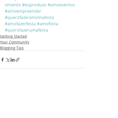
vimento
#euproduzo
#amoeventos
#amoempreender
#querofazeraminhafesta
#amofazerfesta
#amofesta
#querofazerumafesta
Getting Started
Your Community
Blogging Tips
Posts recentes
Ver tudo