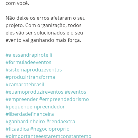
com você. 
Não deixe os erros afetaram o seu 
projeto. Com organização, todos 
eles vão ser solucionados e o seu 
evento vai ganhando mais força.
#alessandrapirotelli
#formuladeeventos
#sistemaproduzeventos
#produzirtransforma
#camarotebrasil
#euamoproduzireventos
#eventos
#empreender
#empreendedorismo
#pequenoempreendedor
#liberdadefinanceira
#ganhardinheiro
#rendaextra
#ficaadica
#negocioproprio
#oimportanteeestaremconstantemo