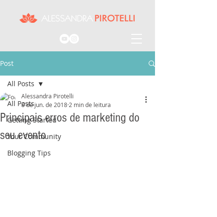
Post
All Posts
Alessandra Pirotelli
All Posts
8 de jun. de 2018
2 min de leitura
Principais erros de marketing do
Getting Started
seu evento
Your Community
Blogging Tips