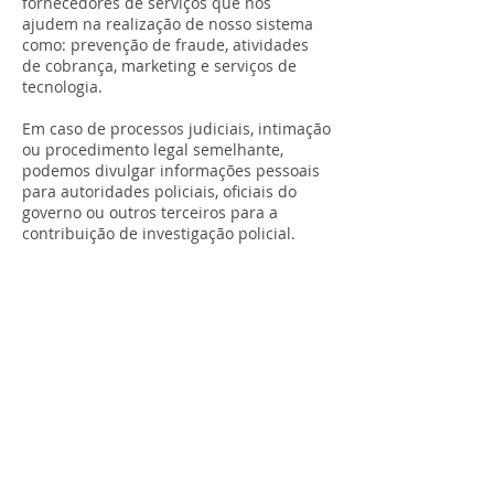
fornecedores de serviços que nos
ajudem na realização de nosso sistema
como: prevenção de fraude, atividades
de cobrança, marketing e serviços de
tecnologia.
Em caso de processos judiciais, intimação
ou procedimento legal semelhante,
podemos divulgar informações pessoais
para autoridades policiais, oficiais do
governo ou outros terceiros para a
contribuição de investigação policial.
Política de Privacidade - FÓRMULA DE
EVENTOSⓇ
A FÓRMULA DE EVENTOSⓇ valoriza a
privacidade de seus usuários e criou esta
Política de Privacidade para demonstrar seu
compromisso em proteger a sua privacidade
e seus dados pessoais, nos termos da Lei
Geral de Proteção de Dados e demais leis
sobre o tema, bem como descrever de que