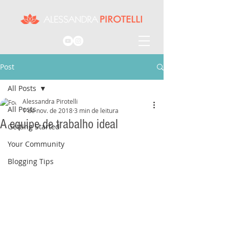
Post
All Posts
Alessandra Pirotelli
All Posts
1 de nov. de 2018
3 min de leitura
A equipe de trabalho ideal
Getting Started
Your Community
Blogging Tips