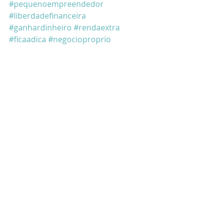
#pequenoempreendedor
#liberdadefinanceira
#ganhardinheiro
#rendaextra
#ficaadica
#negocioproprio
#oimportanteeestaremconstantemo
vimento
#euproduzo
#amoeventos
#amoempreender
#querofazeraminhafesta
#amofazerfesta
#amofesta
#querofazerumafesta
Getting Started
Your Community
Blogging Tips