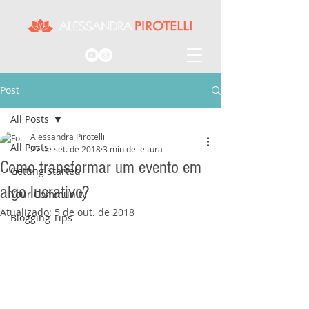
Post
All Posts
Alessandra Pirotelli
All Posts
27 de set. de 2018
3 min de leitura
Como transformar um evento em
Getting Started
algo lucrativo?
Your Community
Atualizado:
5 de out. de 2018
Blogging Tips