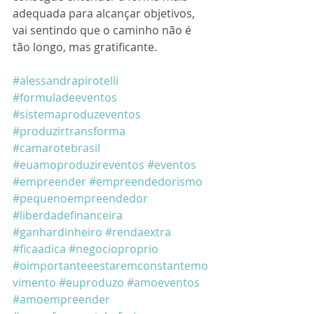
adequada para alcançar objetivos, 
vai sentindo que o caminho não é 
tão longo, mas gratificante. 
#alessandrapirotelli
#formuladeeventos
#sistemaproduzeventos
#produzirtransforma
#camarotebrasil
#euamoproduzireventos
#eventos
#empreender
#empreendedorismo
#pequenoempreendedor
#liberdadefinanceira
#ganhardinheiro
#rendaextra
#ficaadica
#negocioproprio
#oimportanteeestaremconstantemo
vimento
#euproduzo
#amoeventos
#amoempreender