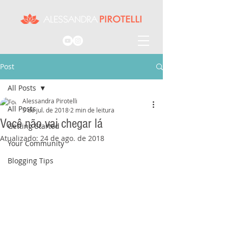
Post
All Posts
Alessandra Pirotelli
All Posts
5 de jul. de 2018
2 min de leitura
Você não vai chegar lá
Getting Started
Atualizado:
24 de ago. de 2018
Your Community
Blogging Tips