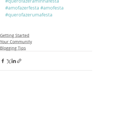
#querofazeraminhafesta
#amofazerfesta
#amofesta
#querofazerumafesta
Getting Started
Your Community
Blogging Tips
Posts recentes
Ver tudo