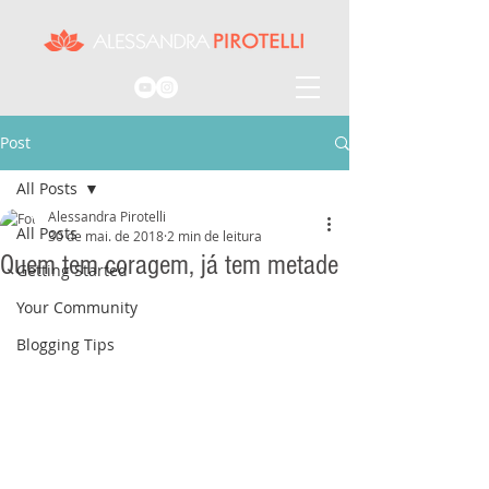
Post
All Posts
Alessandra Pirotelli
All Posts
30 de mai. de 2018
2 min de leitura
Quem tem coragem, já tem metade
Getting Started
Your Community
Blogging Tips