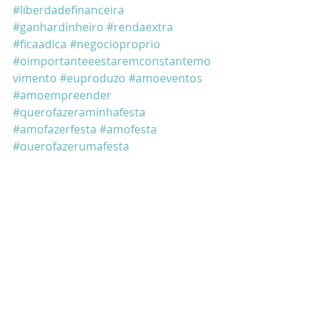
#liberdadefinanceira
#ganhardinheiro
#rendaextra
#ficaadica
#negocioproprio
#oimportanteeestaremconstantemo
vimento
#euproduzo
#amoeventos
#amoempreender
#querofazeraminhafesta
#amofazerfesta
#amofesta
#querofazerumafesta
Getting Started
Your Community
Blogging Tips
Posts recentes
Ver tudo