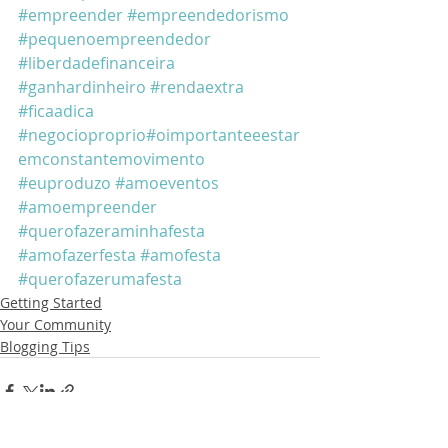
#empreender
#empreendedorismo
#pequenoempreendedor
#liberdadefinanceira
#ganhardinheiro
#rendaextra
#ficaadica
#negocioproprio
#oimportanteeestar
emconstantemovimento
#euproduzo
#amoeventos
#amoempreender
#querofazeraminhafesta
#amofazerfesta
#amofesta
#querofazerumafesta
Getting Started
Your Community
Blogging Tips