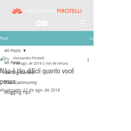
Post
All Posts
Alessandra Pirotelli
All Posts
9 de ago. de 2018
2 min de leitura
Não é tão difícil quanto você
Getting Started
pensa...
Your Community
Atualizado:
22 de ago. de 2018
Blogging Tips