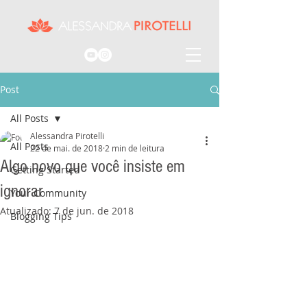
Post
All Posts
Alessandra Pirotelli
All Posts
22 de mai. de 2018
2 min de leitura
Algo novo que você insiste em
Getting Started
ignorar
Your Community
Atualizado:
7 de jun. de 2018
Blogging Tips