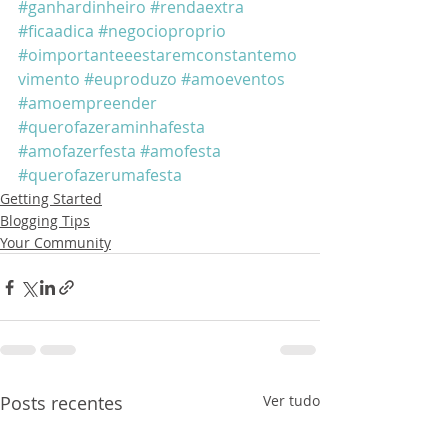
#ganhardinheiro
#rendaextra
#ficaadica
#negocioproprio
#oimportanteeestaremconstantemo
vimento
#euproduzo
#amoeventos
#amoempreender
#querofazeraminhafesta
#amofazerfesta
#amofesta
#querofazerumafesta
Getting Started
Blogging Tips
Your Community
Posts recentes
Ver tudo